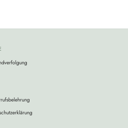
E
ndverfolgung
rufsbelehrung
schutzerklärung