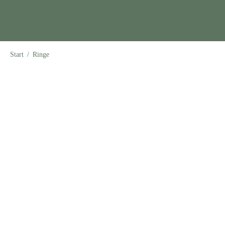
Start
/
Ringe
Rosenring mit braunrotem Emaille
180,00
€
incl_Mwst
Rosenring mit waldgrünem Emaille
180,00
€
incl_Mwst