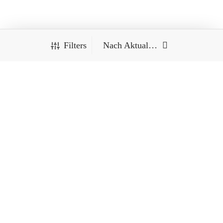
Filters
SERVICE
Kontakt
FILTER BY CATEGORY
Cookie-Richtlinie (EU)
Ringe
HILFE
Aus einem Guss
Cupula
Versandverfolgung
Kleine und Zarte
FAQ’s
Porzellan
AGB
FILTER BY PRICE