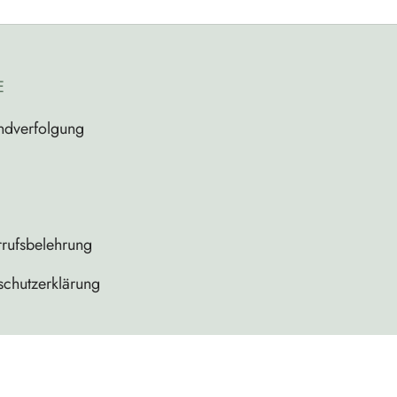
E
ndverfolgung
rufsbelehrung
schutzerklärung