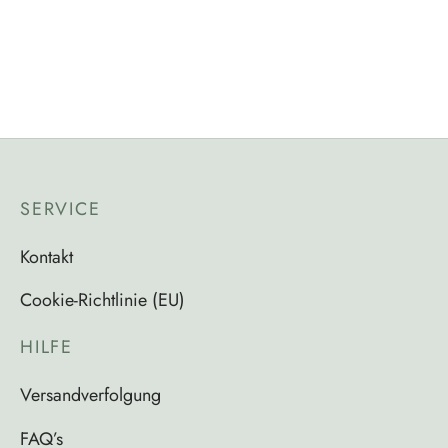
Kettenanhänger aus 18 Karat Gelbgold mit Topas
120,00
€
incl_Mwst
SERVICE
Kontakt
Cookie-Richtlinie (EU)
HILFE
Versandverfolgung
FAQ’s