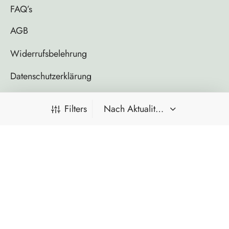
FAQ’s
AGB
Widerrufsbelehrung
Datenschutzerklärung
MEHR…
Filters
FILTER BY CATEGORY
Impressum
Ketten
©2021 - Marjon Reinsberger
Kleine und Zarte